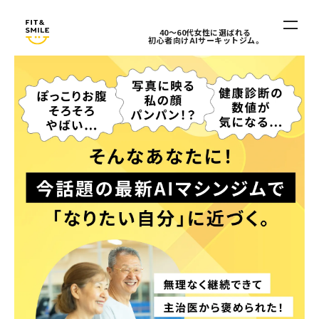
40〜60代女性に選ばれる
初心者向けAIサーキットジム。
ホーム
HOME
料金・入会案内
PRICE / INFO
FIT&SMILEとは
ABOUT
アクセス
ACCESS
お知らせ
NEWS