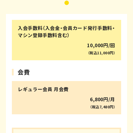
施設紹介
FACILITY
入会手数料（入会金・会員カード発行手数料・
milon / SONIX とは
マシン登録手数料含む）
10,000円/回
よくあるご質問
（税込11,000円）
店舗情報
会費
混雑状況確認
レギュラー会員 月会費
お問い合わせ
6,800円/月
会員規約
（税込7,480円）
プライバシーポリシー