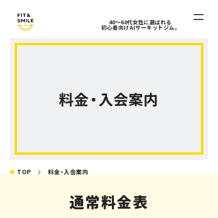
40〜60代女性に選ばれる
初心者向けAIサーキットジム。
ホーム
HOME
料金・入会案内
料金・入会案内
PRICE / INFO
FIT&SMILEとは
ABOUT
アクセス
ACCESS
TOP
料金・入会案内
お知らせ
通常料金表
NEWS