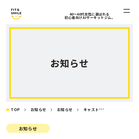
40〜60代女性に選ばれる
初心者向けAIサーキットジム。
ホーム
HOME
料金・入会案内
お知らせ
PRICE / INFO
FIT&SMILEとは
ABOUT
アクセス
ACCESS
TOP
お知らせ
お知らせ
キャスト滞在日カレンダー・お手続き締切日のご案内
お知らせ
お知らせ
NEWS