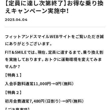
施設紹介
【定員に達し次第終了】お得な乗り換
えキャンペーン実施中！
FACILITY
2025.04.04
milon / SONIX とは
フィットアンドスマイルWEBサイトをご覧いただき誠
よくあるご質問
にありがとうございます。
店舗情報
FIT&SMILEでは、現在、定員に達するまで、乗り換え割
を実施しております。おトクに運動環境を変えてみま
混雑状況確認
せんか？
お問い合わせ
【特典１】
入会手数料通常11,000円→0円（無料）
会員規約
【特典２】
プライバシーポリシー
初月会費通常7,480円（日割り）→0円（無料）
【ご注意事項】