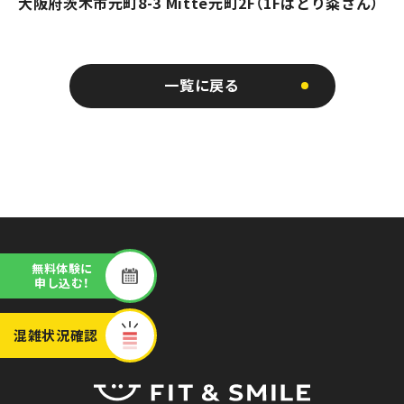
大阪府茨木市元町8-3 Mitte元町2F（1Fはとり粂さん）
一覧に戻る
無料体験に
申し込む！
混雑状況
確認