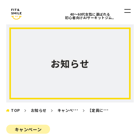
40〜60代女性に選ばれる
初心者向けAIサーキットジム。
ホーム
HOME
料金・入会案内
お知らせ
PRICE / INFO
FIT&SMILEとは
ABOUT
アクセス
ACCESS
TOP
お知らせ
キャンペーン
【定員に達し次第終了】お得な乗り換えキャンペーン実施中！
お知らせ
キャンペーン
NEWS