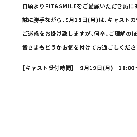
料金・入会案内
日頃よりFIT&SMILEをご愛顧いただき誠
PRICE / INFO
誠に勝手ながら、9月19日(月)は、キャス
FIT&SMILEとは
ご迷惑をお掛け致しますが、何卒、ご理解の
ABOUT
皆さまもどうかお気を付けてお過ごしくださ
アクセス
【キャスト受付時間】 9月19日(月) 10:00～
ACCESS
お知らせ
NEWS
施設紹介
FACILITY