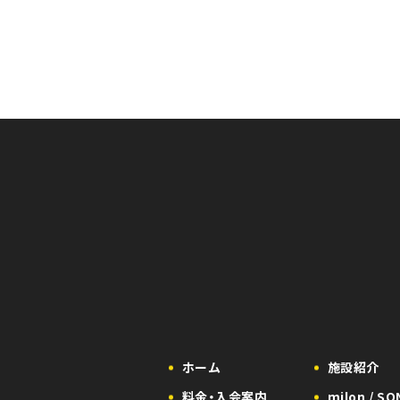
館内に居るすべての人数になりますのでキャストも含まれます
ホーム
施設紹介
料金・入会案内
milon / S