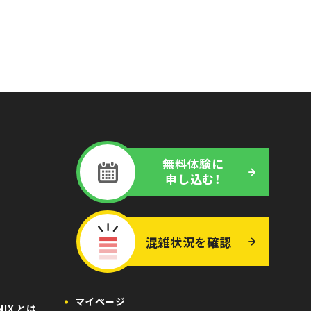
無料体験に
申し込む！
混雑状況
を
確認
マイページ
ONIX とは