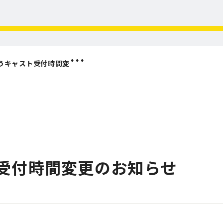
現在の混雑状況
ャスト受付時間変更のお知らせ
5分毎更新
（最終更新日時：2026年8月7日23時11分）
受付時間変更のお知らせ
表示されない場合はこちら
milon / SONIX とは
よくあるご質問