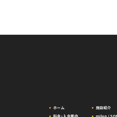
ホーム
施設紹介
料金・入会案内
milon / S