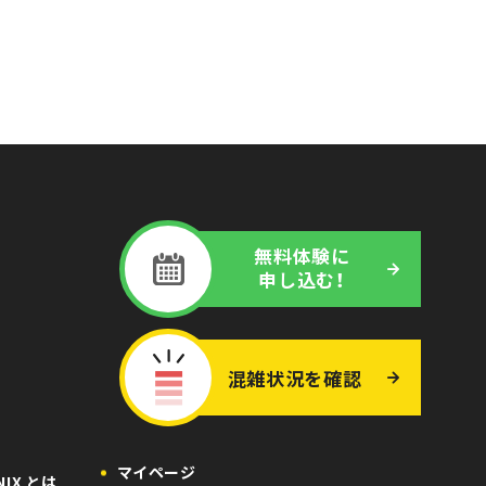
無料体験に
申し込む！
混雑状況
を
確認
マイページ
ONIX とは