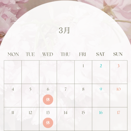
5分毎更新
（最終更新日時：2026年8月6日2時8分）
表示されない場合はこちら
milon / SONIX とは
よくあるご質問
店舗情報
マークが表す館内人数の目安
混雑状況確認
お問い合わせ
会員規約
プライバシーポリシー