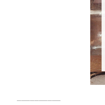
お知らせ
NEWS
施設紹介
FACILITY
＿＿＿＿＿＿＿＿＿＿
※人数は