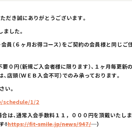
いただき誠にありがとうございます。
しました。
ュラー会員（６ヶ月お得コース）をご契約の会員様と同じ
要０円（新規ご入会者様に限ります）、１ヶ月毎更新の
、店頭（ＷＥＢ入会不可）でのみ承っております。
さい。
e/schedule/1/2
場合は、通常入会手数料１１，０００円を頂戴いたしま
す！
https://fit-smile.jp/news/947/
）