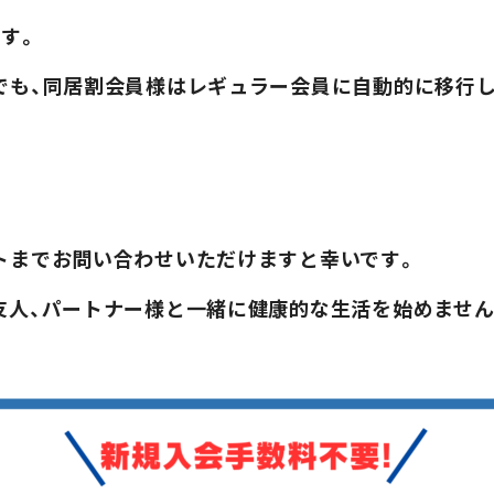
す。
でも、同居割会員様はレギュラー会員に自動的に移行し
5分毎更新
（最終更新日時：2026年8月6日20時47分）
表示されない場合はこちら
milon / SONIX とは
トまでお問い合わせいただけますと幸いです。
よくあるご質問
友人、パートナー様と一緒に健康的な生活を始めません
店舗情報
マークが表す館内人数の目安
混雑状況確認
お問い合わせ